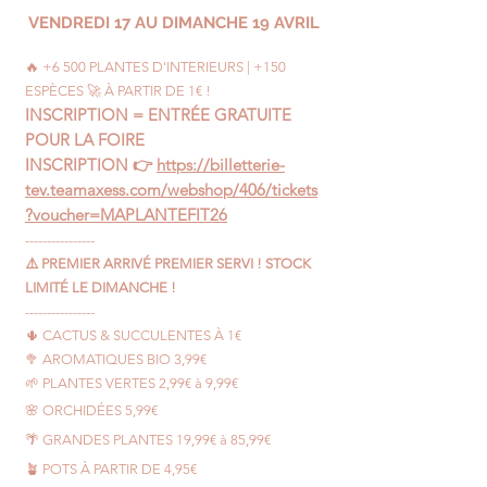
VENDREDI 17 AU DIMANCHE 19 AVRIL
🔥 +6 500 PLANTES D'INTERIEURS | +150
ESPÈCES 🚀 À PARTIR DE 1€ !
INSCRIPTION = ENTRÉE GRATUITE
POUR LA FOIRE
INSCRIPTION 👉
https://billetterie-
tev.teamaxess.com/webshop/406/tickets
?voucher=MAPLANTEFIT26
----------------
⚠️ PREMIER ARRIVÉ PREMIER SERVI ! STOCK
LIMITÉ LE DIMANCHE !
----------------
🌵 CACTUS & SUCCULENTES À 1€
🥦 AROMATIQUES BIO 3,99€
🌱 PLANTES VERTES 2,99€ à 9,99€
🌸 ORCHIDÉES 5,99€
🌴 GRANDES PLANTES 19,99€ à 85,99€
🪴 POTS À PARTIR DE 4,95€