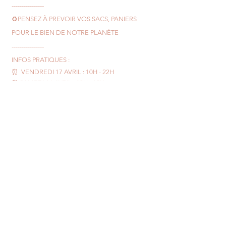
----------------
♻️PENSEZ À PREVOIR VOS SACS, PANIERS
POUR LE BIEN DE NOTRE PLANÈTE
----------------
INFOS PRATIQUES :
⏰
VENDREDI 17 AVRIL : 10H - 22H
⏰ SAMEDI 16
AVRIL
: 10H - 19H
⏰ DIMANCHE 17
AVRIL
: 10H - 19H
💳 PAIEMENT PAR CB OU ESPÈCES
----------------
MEETT
📍
AVENUE CONCORDE, 31840
AUSSONNE