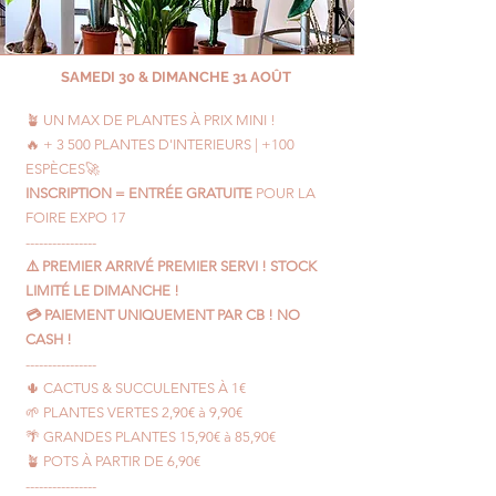
SAMEDI 30 & DIMANCHE 31 AOÛT
🪴 UN MAX DE PLANTES À PRIX MINI !
🔥 + 3 500 PLANTES D'INTERIEURS | +100
ESPÈCES🚀
INSCRIPTION = ENTRÉE GRATUITE
POUR LA
FOIRE EXPO 17
----------------
⚠️ PREMIER ARRIVÉ PREMIER SERVI ! STOCK
LIMITÉ LE DIMANCHE !
💳 PAIEMENT UNIQUEMENT PAR CB ! NO
CASH !
----------------
🌵 CACTUS & SUCCULENTES À 1€
🌱 PLANTES VERTES 2,90€ à 9,90€
🌴 GRANDES PLANTES 15,90€ à 85,90€
🪴 POTS À PARTIR DE 6,90€
----------------