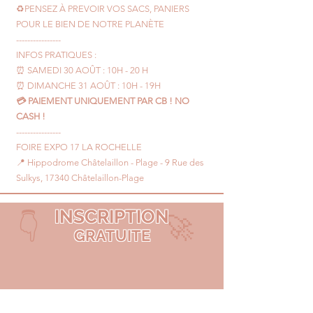
♻️PENSEZ À PREVOIR VOS SACS, PANIERS
POUR LE BIEN DE NOTRE PLANÈTE
----------------
INFOS PRATIQUES :
⏰ SAMEDI 30 AOÛT : 10H - 20 H
⏰ DIMANCHE 31 AOÛT : 10H - 19H
💳 PAIEMENT UNIQUEMENT PAR CB ! NO
CASH !
----------------
FOIRE EXPO 17 LA ROCHELLE
📍 Hippodrome Châtelaillon - Plage - 9 Rue des
Sulkys, 17340 Châtelaillon-Plage
INSCRIPTION
👇 ​ 🚀
GRATUITE